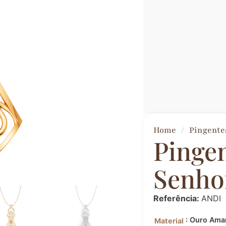
Home
/
Pingente
Pinge
Senho
Referência:
ANDI
: Ouro Ama
Material