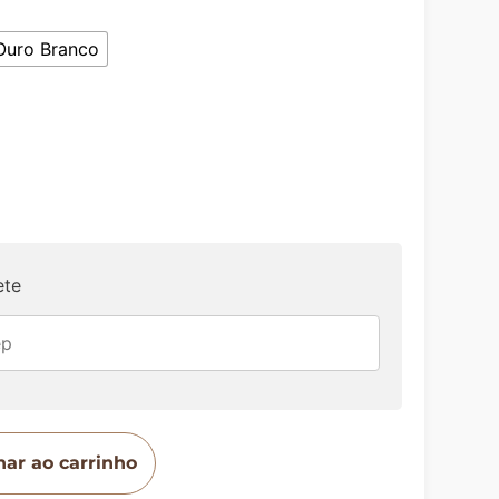
Ouro Branco
ete
nar ao carrinho