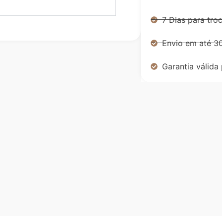
7 Dias para tro
Envio em até 30
Garantia válida