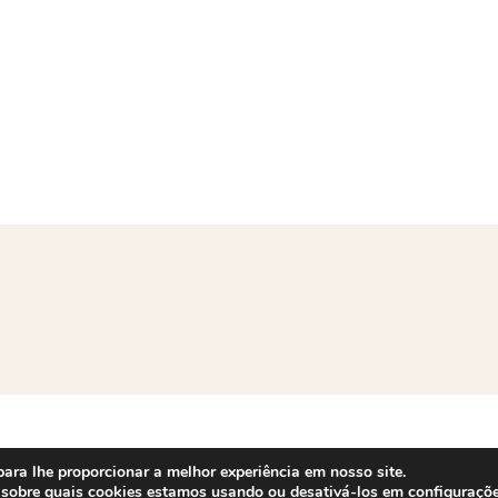
ra lhe proporcionar a melhor experiência em nosso site.
 sobre quais cookies estamos usando ou desativá-los em
configuraçõ