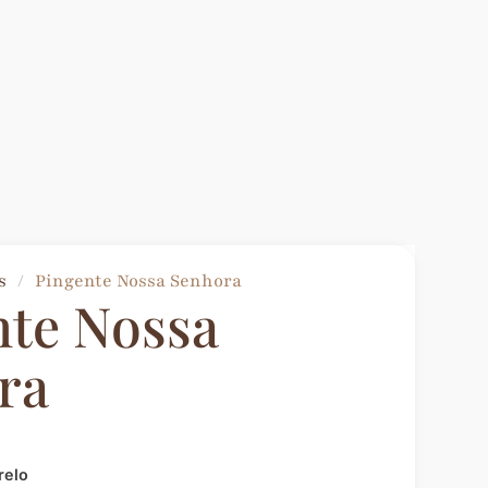
s
/
Pingente Nossa Senhora
nte Nossa
ra
relo