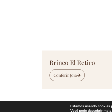
Brinco El Retiro
Conferir Joia
Estamos usando cookies pa
Você pode descobrir mais