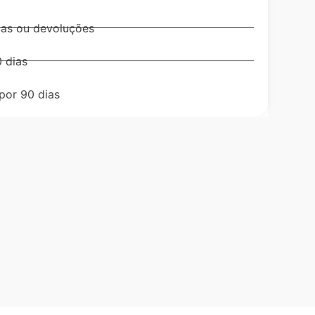
cas ou devoluções
 dias
 por 90 dias