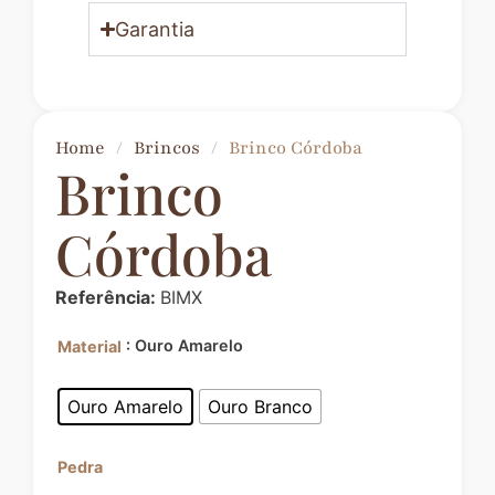
Garantia
Home
/
Brincos
/
Brinco Córdoba
Brinco
Córdoba
Referência:
BIMX
: Ouro Amarelo
Material
Ouro Amarelo
Ouro Branco
Pedra