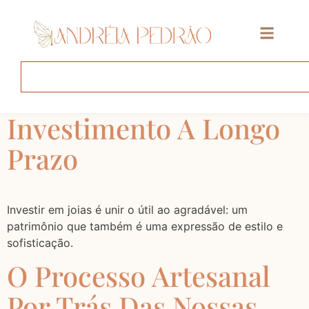
Autor:
Admin
Por Que Joias Podem
Ser Um Bom
Investimento A Longo
Prazo
Investir em joias é unir o útil ao agradável: um
patrimônio que também é uma expressão de estilo e
sofisticação.
O Processo Artesanal
Por Trás Das Nossas